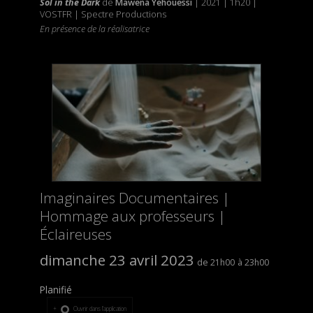
Sol in the Dark
de
Mawena Yehouessi
| 2021 | 1h20 |
VOSTFR | Spectre Productions
En présence de la réalisatrice
Imaginaires Documentaires |
Hommage aux professeurs |
Éclaireuses
dimanche 23 avril 2023
21h00
23h00
Planifié
Ouvrir dans l’application