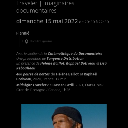
Traveler | Imaginaires
documentaires
dimanche 15 mai 2022
20h30
22h30
Planifié
Ouvrir dans l’application
Avec le soutien de la
Cinémathèque du Documentaire
Une proposition de
Tangente Distribution
En présence de
Hélène
Baillot
,
Raphaël
Botiveau
et
Lisa
Reboulleau
400 paires de bottes
de
Hélène
Baillot
et
Raphaël
Botiveau
, 2020, France, 17 min
Midnight
Traveler
de
Hassan
Fazili
, 2021, États-Unis /
Grande-Bretagne / Canada, 1h26