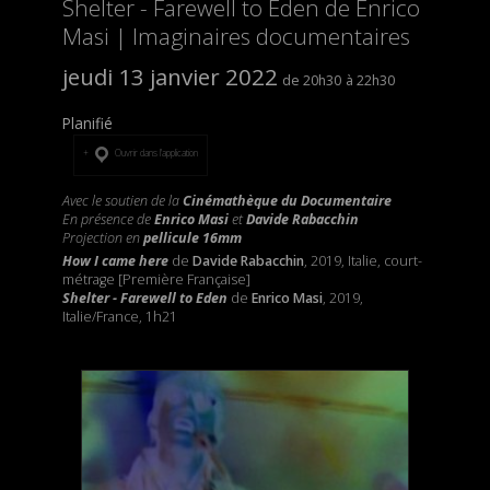
Shelter - Farewell to Eden de Enrico
Masi | Imaginaires documentaires
jeudi 13 janvier 2022
20h30
22h30
Planifié
Ouvrir dans l’application
Avec le soutien de la
Cinémathèque du Documentaire
En présence de
Enrico Masi
et
Davide Rabacchin
Projection en
pellicule 16mm
How I came here
de
Davide Rabacchin
, 2019, Italie, court-
métrage [Première Française]
Shelter - Farewell to Eden
de
Enrico Masi
, 2019,
Italie/France, 1h21