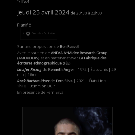
Silva
jeudi 25 avril 2024
20h30
22h00
Planifié
Ouvrir dans l’application
Sur une proposition de
Ben Russell
Avec le soutien de
ANFAA A*Midex Research Group
(AMU/IDEAS)
et
en partenariat avec
La Fabrique des
écritures ethnographique (FÉE)
Lucifer Rising
de
Kenneth Anger
| 1972 | États-Unis | 29
min | 16mm
Rock Bottom Riser
de
Fern Silva
| 2021 | États-Unis |
1h10 | 35mm on DCP
En présence de Fern Silva