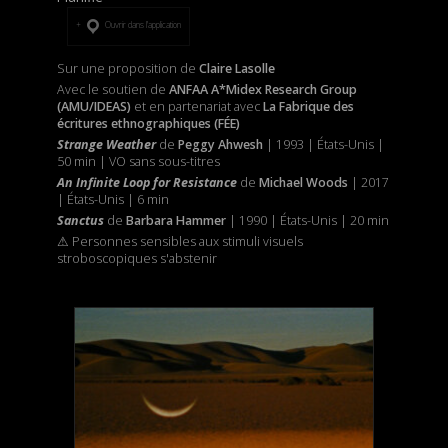
Ouvrir dans l’application
Sur une proposition de
Claire Lasolle
Avec le soutien de
ANFAA A*Midex Research Group
(AMU/IDEAS)
et
en partenariat avec
La Fabrique des
écritures ethnographiques (FÉE)
Strange Weather
de
Peggy Ahwesh
| 1993 | États-Unis |
50 min | VO sans sous-titres
An Infinite Loop for Resistance
de
Michael Woods
| 2017
| États-Unis | 6 min
Sanctus
de
Barbara Hammer
| 1990 | États-Unis | 20 min
⚠ Personnes sensibles aux stimuli visuels
stroboscopiques s'abstenir