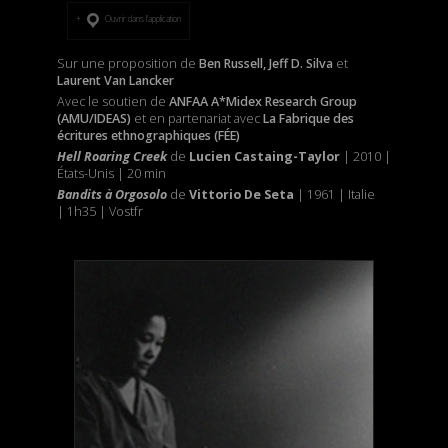
Ouvrir dans l’application
Sur une proposition de
Ben Russell, Jeff D. Silva
et
Laurent Van Lancker
Avec le soutien de
ANFAA A*Midex Research Group
(AMU/IDEAS)
et
en partenariat avec
La Fabrique des
écritures ethnographiques (FÉE)
Hell Roaring Creek
de
Lucien Castaing-Taylor
| 2010 |
États-Unis | 20 min
Bandits à Orgosolo
de
Vittorio De Seta
| 1961 | Italie
| 1h35 | Vostfr