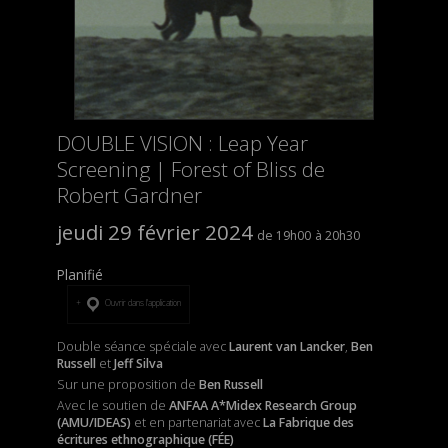
DOUBLE VISION : Leap Year
Screening | Forest of Bliss de
Robert Gardner
jeudi 29 février 2024
19h00
20h30
Planifié
Ouvrir dans l’application
Double séance spéciale avec
Laurent van Lancker
,
Ben
Russell
et
Jeff Silva
Sur une proposition de
Ben Russell
Avec le soutien de
ANFAA A*Midex Research Group
(AMU/IDEAS)
et
en partenariat avec
La Fabrique des
écritures ethnographique (FÉE)