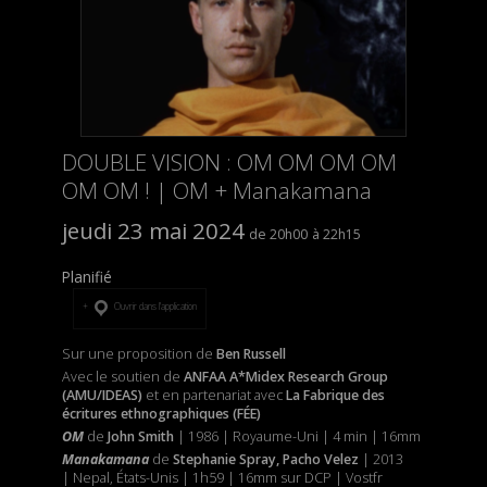
DOUBLE VISION : OM OM OM OM
OM OM ! | OM + Manakamana
jeudi 23 mai 2024
20h00
22h15
Planifié
Ouvrir dans l’application
Sur une proposition de
Ben Russell
Avec le soutien de
ANFAA A*Midex Research Group
(AMU/IDEAS)
et
en partenariat avec
La Fabrique des
écritures ethnographiques (FÉE)
OM
de
John Smith
| 1986 | Royaume-Uni | 4 min | 16mm
Manakamana
de
Stephanie Spray, Pacho Velez
| 2013
| Nepal, États-Unis | 1h59 | 16mm sur DCP | Vostfr