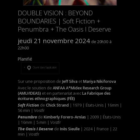
DOUBLE VISION : BEYOND
BOUNDARIES | Soft Fiction +
Penumbra + The Oasis I Deserve
jeudi 21 novembre 2024
20h30
22h00
Planifié
Ouvrir dans l’application
Sur une proposition de
Jeff Silva
et
Mariya Nikiforova
Avec le soutien de
ANFAA A*Midex Research Group
(AMU/IDEAS)
et
en partenariat avec
La Fabrique des
écritures ethnographiques (FÉE)
Soft Fiction
de
Chick Strand
| 1979 | États-Unis | 16mm |
56 min | Vostfr
Penumbra
de
Kimberly Forero-Arnías
| 2009 | États-Unis
| 16mm | 5 min | Vostfr
The Oasis I Deserve
de
Inès Sieulle
| 2024 | France | 22
min | Vostfr