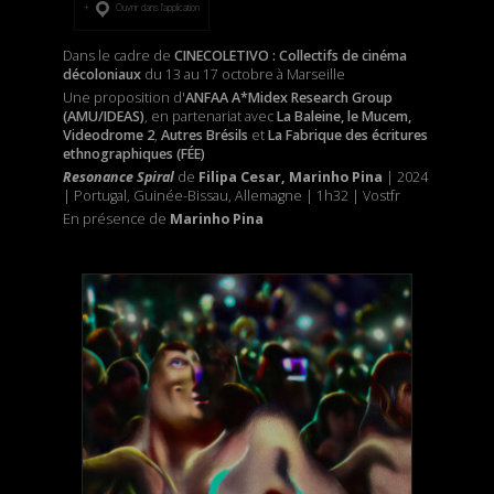
Ouvrir dans l’application
Dans le cadre de
CINECOLETIVO : Collectifs de cinéma
décoloniaux
du 13 au 17 octobre à Marseille
Une proposition d'
ANFAA A*Midex Research Group
(AMU/IDEAS)
, en partenariat avec
La Baleine, le Mucem,
Videodrome 2
,
Autres Brésils
et
La Fabrique des écritures
ethnographiques (FÉE)
Resonance Spiral
de
Filipa Cesar,
Marinho Pina
| 2024
| Portugal, Guinée-Bissau, Allemagne | 1h32 | Vostfr
En présence de
Marinho Pina