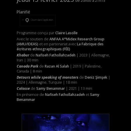
20h00
21h15
Planifié
Ouvrir dans l’application
Programme conçu par
Claire Lasolle
Avec le soutien de
ANFAA A*Midex Research Group
(AMU/IDEAS)
et
en partenariat avec
La Fabrique des
écritures ethnographiques (FÉE)
Khabur
de
Nafiseh Fathollahzadeh
| 2023 | Allemagne,
Iran | 30 min
Canada Park
de
Razan Al Salah
| 2019 | Palestine,
Canada | 8 min
Detours while speaking of monsters
de
Deniz Şimşek
|
2024 | Allemagne, Turquie | 18 min
Colosse
de
Samy Benammar
| 2021 | 13 min
En présence de
Nafiseh Fathollahzadeh
et
Samy
Benammar