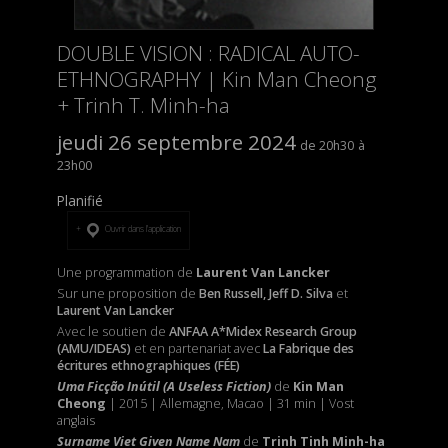
DOUBLE VISION : RADICAL AUTO-
ETHNOGRAPHY | Kin Man Cheong
+ Trinh T. Minh-ha
jeudi 26 septembre 2024
20h30
23h00
Planifié
Ouvrir dans l’application
Une programmation de
Laurent Van Lancker
Sur une proposition de
Ben Russell, Jeff D. Silva
et
Laurent Van Lancker
Avec le soutien de
ANFAA A*Midex Research Group
(AMU/IDEAS)
et
en partenariat avec
La Fabrique des
écritures ethnographiques (FÉE)
Uma Ficção Inútil (A Useless Fiction)
de
Kin Man
Cheong
|
2015 | Allemagne, Macao | 31 min | Vost
anglais
Surname Viet Given Name Nam
de
Trinh Tinh Minh-ha