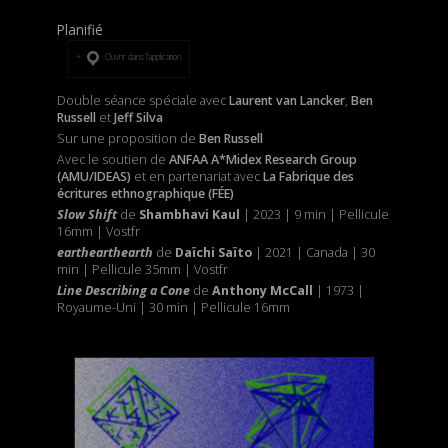
Planifié
Ouvrir dans l’application
Double séance spéciale avec
Laurent van Lancker
,
Ben
Russell
et
Jeff Silva
Sur une proposition de
Ben Russell
Avec le soutien de
ANFAA A*Midex Research Group
(AMU/IDEAS)
et
en partenariat avec
La Fabrique des
écritures ethnographique (FÉE)
Slow Shift
de
Shambhavi Kaul
| 2023 | 9 min | Pellicule
16mm | Vostfr
earthearthearth
de
Daïchi Saïto
| 2021 | Canada | 30
min | Pellicule 35mm | Vostfr
Line Describing a Cone
de
Anthony McCall
| 1973 |
Royaume-Uni | 30 min | Pellicule 16mm