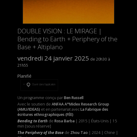
DOUBLE VISION : LE MIRAGE |
Bending to Earth + Periphery of the
Base + Altiplano
vendredi 24 janvier 2025
20h30
21h55
Planifié
Ouvrir dans l’application
Un programme conçu par
Ben Russell
Avec le soutien de
ANFAA A*Midex Research Group
(AMU/IDEAS)
et
en partenariat avec
La Fabrique des
écritures ethnographiques (FÉE)
Bending to Earth
de
Rosa Barba
| 2015 | États-Unis | 15
min [sous réserve]
The Periphery of the Base
de
Zhou Tao
| 2024 | Chine |