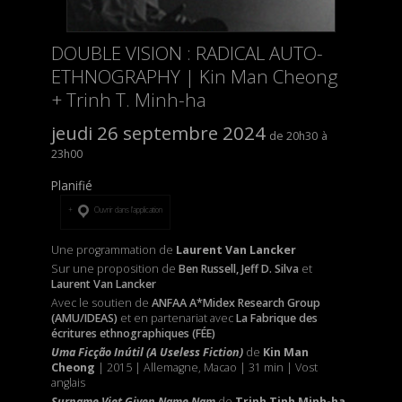
DOUBLE VISION : RADICAL AUTO-
ETHNOGRAPHY | Kin Man Cheong
+ Trinh T. Minh-ha
jeudi 26 septembre 2024
20h30
23h00
Planifié
Ouvrir dans l’application
Une programmation de
Laurent Van Lancker
Sur une proposition de
Ben Russell, Jeff D. Silva
et
Laurent Van Lancker
Avec le soutien de
ANFAA A*Midex Research Group
(AMU/IDEAS)
et
en partenariat avec
La Fabrique des
écritures ethnographiques (FÉE)
Uma Ficção Inútil (A Useless Fiction)
de
Kin Man
Cheong
|
2015 | Allemagne, Macao | 31 min | Vost
anglais
Surname Viet Given Name Nam
de
Trinh Tinh Minh-ha