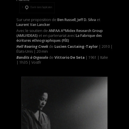
Ouvrir dans l’application
Sur une proposition de
Ben Russell, Jeff D. Silva
et
Laurent Van Lancker
Avec le soutien de
ANFAA A*Midex Research Group
(AMU/IDEAS)
et
en partenariat avec
La Fabrique des
écritures ethnographiques (FÉE)
Hell Roaring Creek
de
Lucien Castaing-Taylor
| 2010 |
États-Unis | 20 min
Bandits à Orgosolo
de
Vittorio De Seta
| 1961 | Italie
| 1h35 | Vostfr