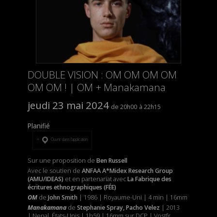
DOUBLE VISION : OM OM OM OM
OM OM ! | OM + Manakamana
jeudi 23 mai 2024
20h00
22h15
Planifié
Ouvrir dans l’application
Sur une proposition de
Ben Russell
Avec le soutien de
ANFAA A*Midex Research Group
(AMU/IDEAS)
et
en partenariat avec
La Fabrique des
écritures ethnographiques (FÉE)
OM
de
John Smith
| 1986 | Royaume-Uni | 4 min | 16mm
Manakamana
de
Stephanie Spray, Pacho Velez
| 2013
| Nepal, États-Unis | 1h59 | 16mm sur DCP | Vostfr