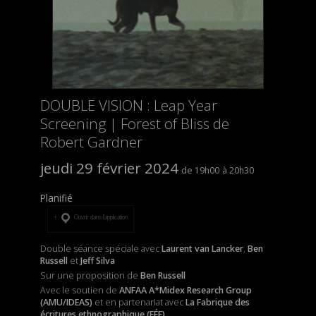
DOUBLE VISION : Leap Year
Screening | Forest of Bliss de
Robert Gardner
jeudi 29 février 2024
19h00
20h30
Planifié
Ouvrir dans l’application
Double séance spéciale avec
Laurent van Lancker
,
Ben
Russell
et
Jeff Silva
Sur une proposition de
Ben Russell
Avec le soutien de
ANFAA A*Midex Research Group
(AMU/IDEAS)
et
en partenariat avec
La Fabrique des
écritures ethnographique (FÉE)