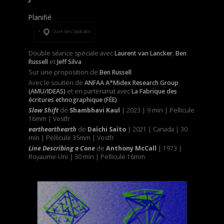
Planifié
Ouvrir dans l’application
Double séance spéciale avec
Laurent van Lancker
,
Ben
Russell
et
Jeff Silva
Sur une proposition de
Ben Russell
Avec le soutien de
ANFAA A*Midex Research Group
(AMU/IDEAS)
et
en partenariat avec
La Fabrique des
écritures ethnographique (FÉE)
Slow Shift
de
Shambhavi Kaul
| 2023 | 9 min | Pellicule
16mm | Vostfr
earthearthearth
de
Daïchi Saïto
| 2021 | Canada | 30
min | Pellicule 35mm | Vostfr
Line Describing a Cone
de
Anthony McCall
| 1973 |
Royaume-Uni | 30 min | Pellicule 16mm