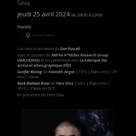
Silva
jeudi 25 avril 2024
20h30
22h00
Planifié
Ouvrir dans l’application
Sur une proposition de
Ben Russell
Avec le soutien de
ANFAA A*Midex Research Group
(AMU/IDEAS)
et
en partenariat avec
La Fabrique des
écritures ethnographique (FÉE)
Lucifer Rising
de
Kenneth Anger
| 1972 | États-Unis | 29
min | 16mm
Rock Bottom Riser
de
Fern Silva
| 2021 | États-Unis |
1h10 | 35mm on DCP
En présence de Fern Silva