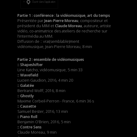
Ouvrir dans l’application
Partie 1 : conférence : la vidéomusique, art du temps
Présentée par
Jean-Pierre Moreau
, compositeur et
président du MIM et
Claude Moreau
, auteure, artiste
vidéo, co-animatrice des ateliers de recherche sur
l’intermédia au MIM.
Diffusion de :: vrai(semblable)ment
vidéomusique, Jean-Pierre Moreau, 8 min
Partie 2 : ensemble de vidéomusiques
:: Shapeshifter
Line Katcho, vidéomusique, 5 min 33
:: Wavefield
Lucien Gaudion, 2016, 4 min 20
:: Galatée
Bertrand Wolff, 2016, 8 min
:: Ghostly
Maxime Corbeil-Perron - France, 6 min 36 s
:: Causette
Samuel Bester, 2016, 13 min
:: Piano Roll
Benjamin O’Brien, 2016, 5 min
:: Contre Sens
Claude Moreau, 9 min