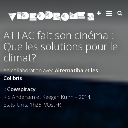
ATTAC fait son cinéma :
Quelles solutions pour le
climat?
en collaboration avec
Alternatiba
et
les
Colibris
:: Cowspiracy
Kip Andersen et Keegan Kuhn – 2014,
Etats-Unis, 1h25, VOstFR