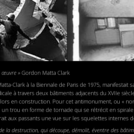
e œuvre »
Gordon Matta Clark
 Matta-Clark à la Biennale de Paris de 1975, manifestait
dicale à travers deux bâtiments adjacents du XVIIe siècl
ors en construction. Pour cet antimonument, ou « no
cé un trou en forme de tornade qui se rétrécit en spiral
offrait aux passants une vue sur les squelettes internes 
de la destruction, qui découpe, démolit, éventre des bâti