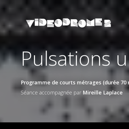
Pulsations u
Programme de courts métrages (durée 70 
Séance accompagnée par
Mireille Laplace