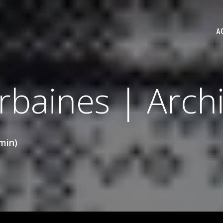
A
rbaines | Archiv
min)