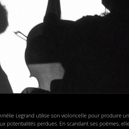
Amélie Legrand utilise son violoncelle pour produire un
aux potentialités perdues. En scandant ses poèmes, elle