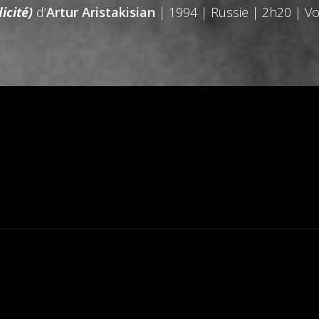
icité)
d’
Artur Aristakisian
| 1994 | Russie | 2h20 | Vo
0