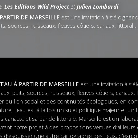
e
,
Les Editions Wild Project
et
Julien Lombardi
À PARTIR DE MARSEILLE
est une invitation à s’éloigner
its, sources, ruisseaux, fleuves côtiers, canaux, littoral…
L’EAU À PARTIR DE MARSEILLE
est une invitation à s’
eaux: puits, sources, ruisseaux, fleuves côtiers, canaux, l
r du lien social et des continuités écologiques, en co
ure, l’eau est à la fois un sujet politique majeur et un 
es canaux, et sa bande littorale, Marseille est un laborat
vrant notre projet à des propositions venues d’ailleur
 d’esquisser une autre cartographie des lieux, d’expl