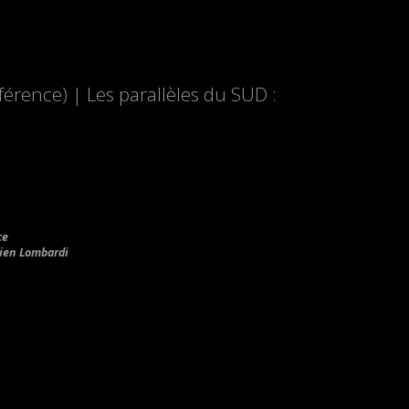
rence) | Les parallèles du SUD :
ce
lien Lombardi