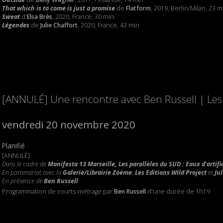
That which is to come is just a promise
de
Flatform
, 2019, Berlin/Milan, 23 m
Sweat
d'
Elsa Brès
, 2020, France, 30 min
Légendes
de
Julie Chaffort
, 2020, France, 43 min
[ANNULÉ] Une rencontre avec Ben Russell | Les p
vendredi 20 novembre 2020
Planifié
[ANNULÉ]
Dans le cadre de
Manifesta 13 Marseille, Les parallèles du SUD : Eaux d'artifi
En partenariat avec la
Galerie/Librairie Zoème
,
Les Editions Wild Project
et
Ju
En présence de
Ben Russell
Programmation de courts-métrage par
Ben Russell
d'une durée de 1h19