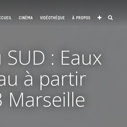
CCUEIL
CINÉMA
VIDÉOTHÈQUE
À PROPOS
u SUD : Eaux
eau à partir
 Marseille