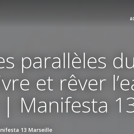
A
s parallèles d
Vivre et rêver l’
 | Manifesta 13
anifesta 13 Marseille