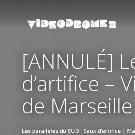
[ANNULÉ] Le
d’artifice – 
de Marseille
Les parallèles du SUD : Eaux d’artifice | M