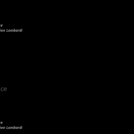
ce
lien Lombardi
ice
ce
lien Lombardi