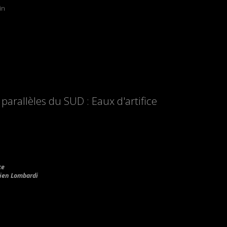
in
arallèles du SUD : Eaux d'artifice
ce
lien Lombardi