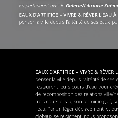
En partenariat avec la
Galerie/Librairie Zoèm
EAUX D’ARTIFICE – VIVRE & RÊVER L’EAU 
penser la ville depuis l’altérité de ses eaux: pu
EAUX D’ARTIFICE – VIVRE & RÊVER 
penser la ville depuis l’altérité de ses 
restaurent leurs cours d’eau pour crée
de recomposition des relations ville/nat
trois cours d’eau, son terroir irrigué, s
l’eau. Par un léger déplacement, et ou
globaux se rejoignent, nous proposons