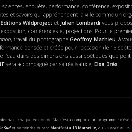
 les sciences, enquête, performance, conférence, exposi
ités et savoirs qui appréhendent la ville comme un org
 Editions Wildproject
et
Julien Lombardi
vous propos
xposition, conférences et projections. Pour le premier
ation
, travail du photographe
Geoffroy Mathieu
, à vo
formance pensée et créée pour l’occasion (le 16 septe
de l’eau dans des dimensions aussi poétiques que poli
AT
sera accompagné par sa réalisatrice,
Elsa Brès
.
a biennale, chaque édition de Manifesta comporte un programme d’évèn
du Sud
et se tiendra durant
Manifesta 13 Marseille
, du 28 août au 29