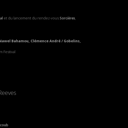
al
et du lancement du rendez-vous
Sorcières
,
Nawel Bahamou, Clémence André / Gobelins,
m Festival
Reeves
acoub