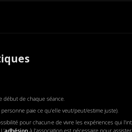
tiques
le début de chaque séance.
personne paie ce qu’elle veut/peut/estime juste).
bilité pour chacun·e de vivre les expériences qui l’inté
L’
adhésion
à l’association est nécessaire pour assister