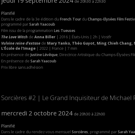
jeudi 19 septembre 2024
20h30
22h30
Planifié
Dans le cadre de la 3e édition du
French Tour
du
Champs-Elysées Film Festiv
programmé par
Sarah Yaacoub
Film issu de la programmation
Les Tueuses
The Love Witch
de
Anna Biller
| 2016 | États-Unis | 2h | Vostfr
Vulvine reine d’extase
de
Mary Yanko, Théo Guyot, Ming Chieh Chang, 
L'École de l'Image
| 2022 | France | 7 min
En présence de
Justine Lévêque
, Directrice Artistique du Champs-Élysées Fil
En présence de
Sarah Yaacoub
Prix libre sans adhésion
Sorcières #2 | Le Grand Inquisiteur de Michael 
mercredi 2 octobre 2024
20h30
22h00
Planifié
Dans le cadre du rendez-vous mensuel
Sorcières
, programmé par
Sarah Ya