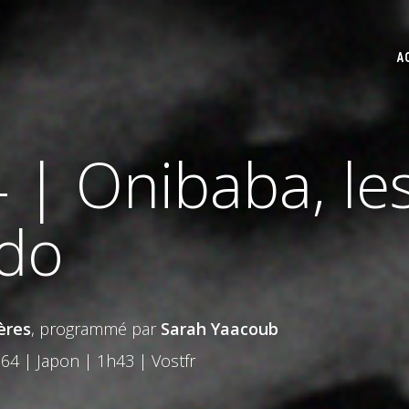
A
 | Onibaba, le
ndo
ères
, programmé par
Sarah Yaacoub
64 | Japon | 1h43 | Vostfr