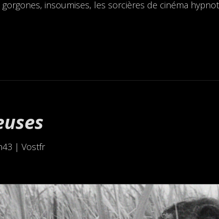
orgones, insoumises, les sorcières de cinéma hypnotisen
euses
h43 | Vostfr