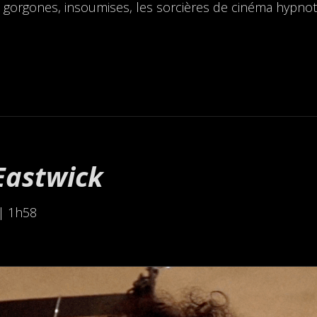
orgones, insoumises, les sorcières de cinéma hypnotisen
’Eastwick
 | 1h58