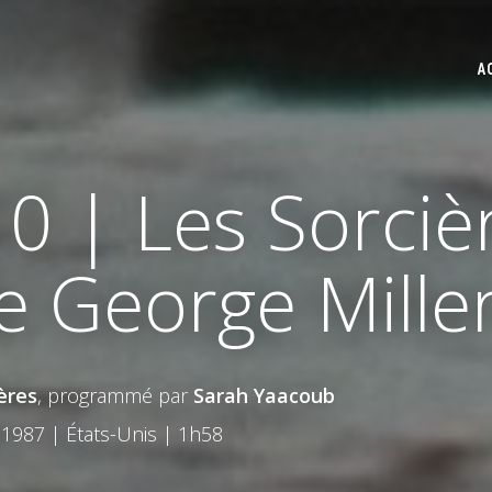
A
0 | Les Sorciè
e George Mille
ères
, programmé par
Sarah Yaacoub
1987 | États-Unis | 1h58