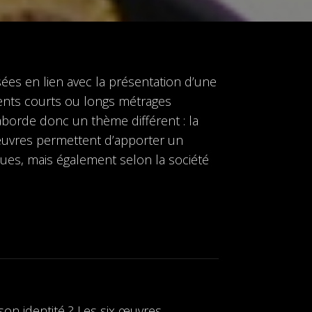
sées en lien avec la présentation d’une
ents courts ou longs métrages
 aborde donc un thème différent : la
s œuvres permettent d’apporter un
hues, mais également selon la société
on identité ? Les six œuvres