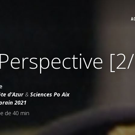
A
 Perspective [2/
e
te d’Azur
&
Sciences Po Aix
orain 2021
e de 40 min