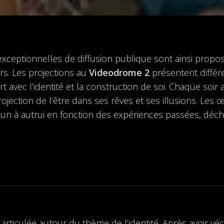
s exceptionnelles de diffusion publique sont ainsi propo
s. Les projections au
Videodrome 2
présentent différ
rt avec l’identité et la construction de soi. Chaque soir
projection de l’être dans ses rêves et ses illusions. Le
acun à autrui en fonction des expériences passées, déc
rticulée autour du thème de l’identité. Après avoir vécu 