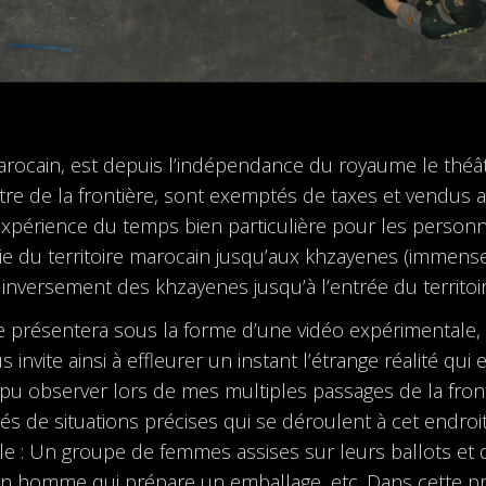
arocain, est depuis l’indépendance du royaume le théât
autre de la frontière, sont exemptés de taxes et vendus 
périence du temps bien particulière pour les personnes
rtie du territoire marocain jusqu’aux khzayenes (imme
t inversement des khzayenes jusqu’à l’entrée du territoi
 présentera sous la forme d’une vidéo expérimentale, 
 invite ainsi à effleurer un instant l’étrange réalité qui e
ai pu observer lors de mes multiples passages de la front
és de situations précises qui se déroulent à cet endroi
ple : Un groupe de femmes assises sur leurs ballots et
un homme qui prépare un emballage, etc. Dans cette pr