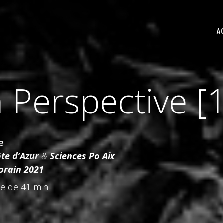
A
 Perspective [1
e
te d’Azur
&
Sciences Po Aix
orain 2021
e de 41 min