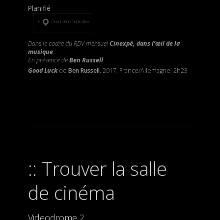
Planifié
Ouvrir dans l’application
Dans le cadre du RDV mensuel
Cinexpé, dans l’œil de la
musique
En présence de
Ben Russell
Good Luck
de
Ben Russell
, 2017, France/Allemagne, 2h23
Trouver la salle
de cinéma
Videodrome 2