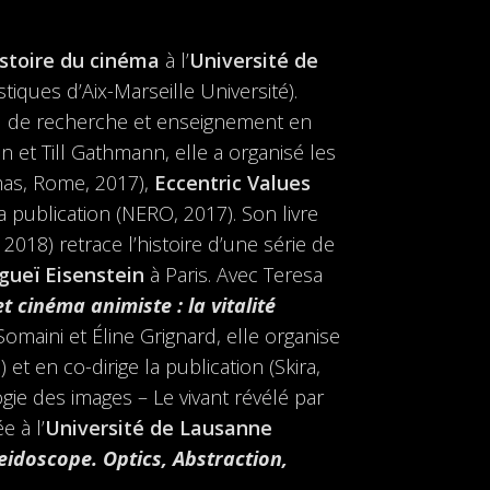
istoire du cinéma
à l’
Université de
iques d’Aix-Marseille Université).
ail de recherche et enseignement en
 et Till Gathmann, elle a organisé les
as, Rome, 2017),
Eccentric Values
a publication (NERO, 2017). Son livre
018) retrace l’histoire d’une série de
gueï Eisenstein
à Paris. Avec Teresa
et cinéma animiste
: l
a vitalité
omaini et Éline Grignard, elle organise
et en co-dirige la publication (Skira,
gie des images – Le vivant révélé par
e à l’
Université de Lausanne
eidoscope. Optics, Abstraction,