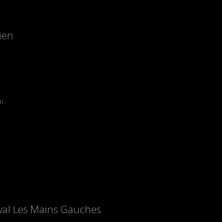
ien
in
ival Les Mains Gauches