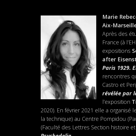
Marie Rebec
Aix-Marseill
Après des étu
France (à l’E
expositions
S
after Eisens
Paris 1929. E
rencontres qu
Castro et Peri
révélée par 
l’exposition
T
2020). En février 2021 elle a organisé
la technique) au Centre Pompidou (Pari
(Faculté des Lettres Section histoire et
Psychedelia
.