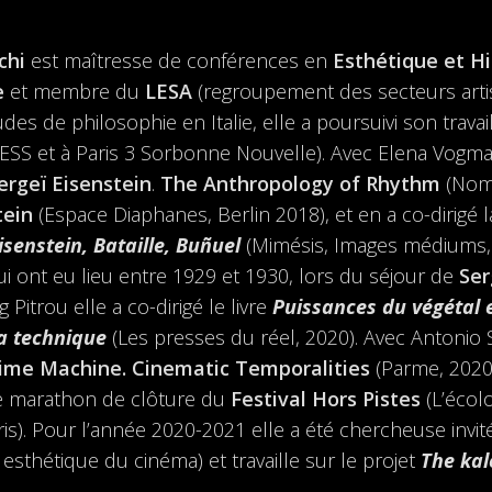
chi
est maîtresse de conférences en
Esthétique et H
e
et membre du
LESA
(regroupement des secteurs artist
des de philosophie en Italie, elle a poursuivi son trav
HESS et à Paris 3 Sorbonne Nouvelle). Avec Elena Vogman
ergeï Eisenstein
.
The Anthropology of Rhythm
(Nom
tein
(Espace Diaphanes, Berlin 2018), et en a co-dirigé l
isenstein, Bataille, Buñuel
(Mimésis, Images médiums, 2
i ont eu lieu entre 1929 et 1930, lors du séjour de
Ser
g Pitrou elle a co-dirigé le livre
Puissances du végétal 
la technique
(Les presses du réel, 2020). Avec Antonio S
ime Machine. Cinematic Temporalities
(Parme, 2020) 
 le marathon de clôture du
Festival Hors Pistes
(L’écolo
s). Pour l’année 2020-2021 elle a été chercheuse invité
 esthétique du cinéma) et travaille sur le projet
The kal