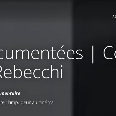
A
ocumentées | 
Rebecchi
umentaire
mité : l’impudeur au cinéma