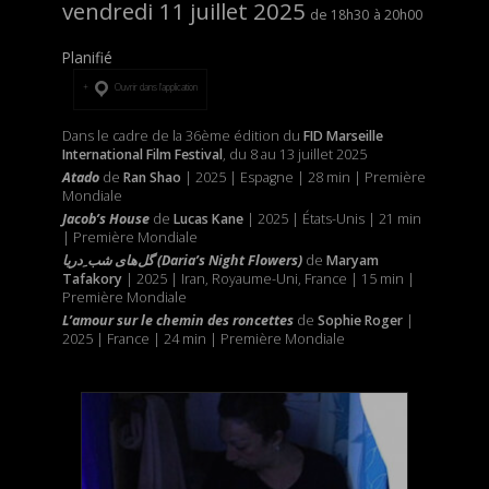
vendredi 11 juillet 2025
18h30
20h00
Planifié
Ouvrir dans l’application
Dans le cadre de la 36ème édition du
FID Marseille
International Film Festival
, du 8 au 13 juillet 2025
Atado
de
Ran Shao
| 2025 | Espagne | 28 min | Première
Mondiale
Jacob’s House
de
Lucas Kane
| 2025 | États-Unis | 21 min
| Première Mondiale
گل‌های شب ِدریا (Daria’s Night Flowers)
de
Maryam
Tafakory
| 2025 | Iran, Royaume-Uni, France | 15 min |
Première Mondiale
L’amour sur le chemin des roncettes
de
Sophie Roger
|
2025 | France | 24 min | Première Mondiale