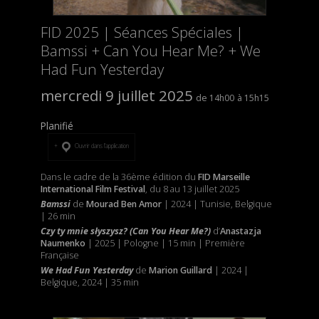
FID 2025 | Séances Spéciales |
Bamssi + Can You Hear Me? + We
Had Fun Yesterday
mercredi 9 juillet 2025
14h00
15h15
Planifié
Ouvrir dans l’application
Dans le cadre de la 36ème édition du
FID Marseille
International Film Festival
, du 8 au 13 juillet 2025
Bamssi
de
Mourad Ben Amor
| 2024 | Tunisie, Belgique
| 26 min
Czy ty mnie słyszysz? (Can You Hear Me?)
d’
Anastazja
Naumenko
| 2025 | Pologne | 15 min | Première
Française
We Had Fun Yesterday
de
Marion Guillard
| 2024 |
Belgique, 2024 | 35 min