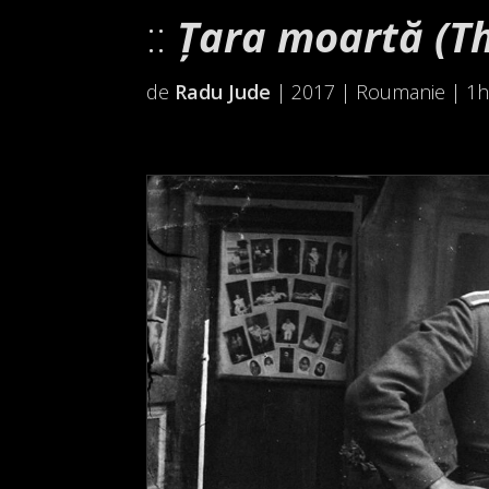
Țara moartă (T
de
Radu Jude
| 2017 | Roumanie | 1