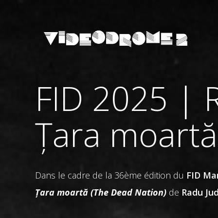
FID 2025 | 
Țara moartă
Dans le cadre de la 36ème édition du
FID Mar
Țara moartă (The Dead Nation)
de
Radu Ju