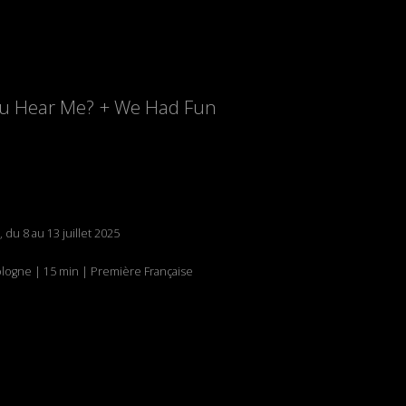
You Hear Me? + We Had Fun
, du 8 au 13 juillet 2025
logne | 15 min | Première Française