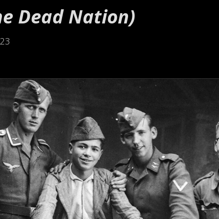
he Dead Nation)
h23