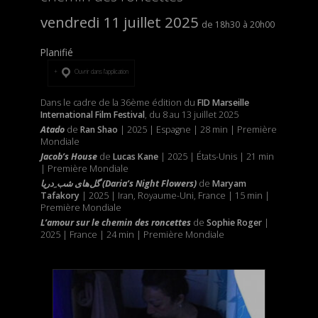
vendredi 11 juillet 2025
18h30
20h00
Planifié
Ouvrir dans l’application
Dans le cadre de la 36ème édition du
FID Marseille
International Film Festival
, du 8 au 13 juillet 2025
Atado
de
Ran Shao
| 2025 | Espagne | 28 min | Première
Mondiale
Jacob’s House
de
Lucas Kane
| 2025 | États-Unis | 21 min
| Première Mondiale
گل‌های شب ِدریا (Daria’s Night Flowers)
de
Maryam
Tafakory
| 2025 | Iran, Royaume-Uni, France | 15 min |
Première Mondiale
L’amour sur le chemin des roncettes
de
Sophie Roger
|
2025 | France | 24 min | Première Mondiale