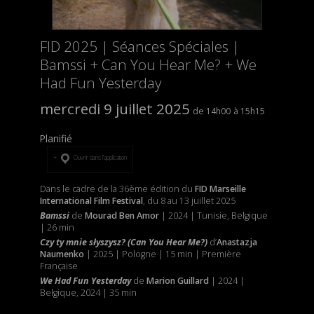
FID 2025 | Séances Spéciales |
Bamssi + Can You Hear Me? + We
Had Fun Yesterday
mercredi 9 juillet 2025
14h00
15h15
Planifié
Ouvrir dans l’application
Dans le cadre de la 36ème édition du
FID Marseille
International Film Festival
, du 8 au 13 juillet 2025
Bamssi
de
Mourad Ben Amor
| 2024 | Tunisie, Belgique
| 26 min
Czy ty mnie słyszysz? (Can You Hear Me?)
d’
Anastazja
Naumenko
| 2025 | Pologne | 15 min | Première
Française
We Had Fun Yesterday
de
Marion Guillard
| 2024 |
Belgique, 2024 | 35 min