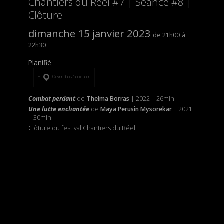
Chantiers du Réel #7 | Séance #8 |
Clôture
dimanche 15 janvier 2023
21h00
22h30
Planifié
Ouvrir dans l’application
Combat perdant
de
Thelma Borras
| 2022 | 26min
Une lutte enchantée
de
Maya Perusin Mysorekar
| 2021
| 30min
Clôture du festival Chantiers du Réel