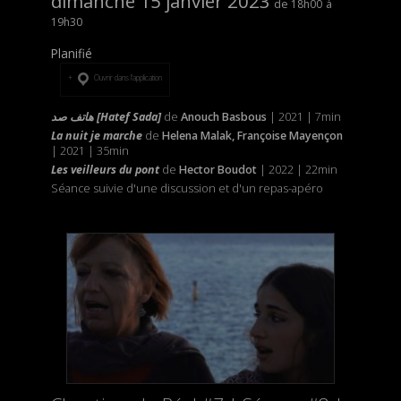
dimanche 15 janvier 2023
18h00
19h30
Planifié
Ouvrir dans l’application
هاتف صد
[Hatef Sada]
de
Anouch Basbous
| 2021 | 7min
La nuit je marche
de
Helena Malak, Françoise Mayençon
| 2021 | 35min
Les veilleurs du pont
de
Hector Boudot
| 2022 | 22min
Séance suivie d'une discussion et d'un repas-apéro