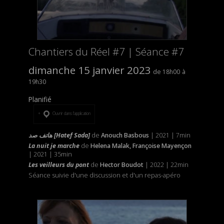
Chantiers du Réel #7 | Séance #7
dimanche 15 janvier 2023
18h00
19h30
Planifié
Ouvrir dans l’application
هاتف صد
[Hatef Sada]
de
Anouch Basbous
| 2021 | 7min
La nuit je marche
de
Helena Malak, Françoise Mayençon
| 2021 | 35min
Les veilleurs du pont
de
Hector Boudot
| 2022 | 22min
Séance suivie d'une discussion et d'un repas-apéro