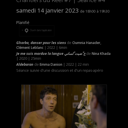
samedi 14 janvier 2023
18h00
19h30
Planifié
Ouvrir dans l’application
Ghorba, danser pour les siens
de
Oumnia Hanader,
Clément Leblanc
| 2022 | 6min
Je me suis mordue la langue ع ّضيت ْلساني
de
Nina Khada
| 2020 | 25min
Aldebaran
de
Emma Danion
| 2022 | 22 min
Séance suivie d'une discussion et d'un repas-apéro