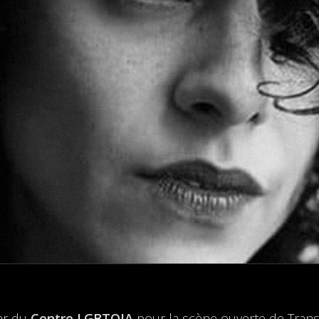
ar du
Centre LGBTQIA
pour la scène ouverte de Trans