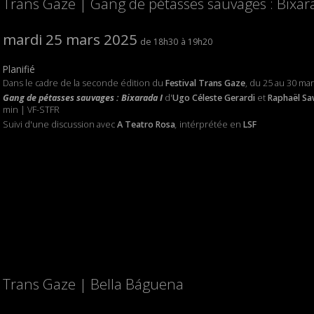
Trans Gaze | Gang de pétasses sauvages : Bixar
mardi 25 mars 2025
18h30
19h20
Planifié
Dans le cadre de la seconde édition du
Festival Trans Gaze
, du 25 au 30 ma
Gang de pétasses sauvages : Bixarada I
d'
Ugo Céleste Gerardi
et
Raphaël S
min | VF-STFR
Suivi d'une discussion avec
A Teatro Rosa
,
intérprétée en
LSF
Trans Gaze | Bella Báguena