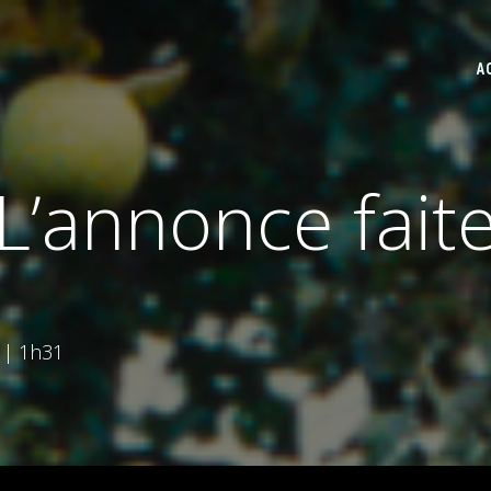
A
L’annonce fait
 | 1h31