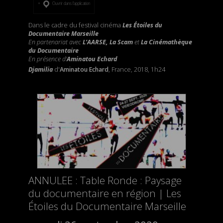
Ouvrir dans l’application
Dans le cadre du festival cinéma
Les Étoiles du
Documentaire Marseille
En partenariat avec
L’AARSE, La Scam
et
La Cinémathèque
du Documentaire
En présence d'
Aminatou Echard
Djamilia
d'
Aminatou Echard
, France, 2018, 1h24
ANNULEE : Table Ronde : Paysage
du documentaire en région | Les
Étoiles du Documentaire Marseille