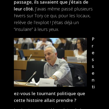
passage, ils savaient que j’étais de
leur côté.
J’avais même passé plusieurs
hivers sur Tory ce qui, pour les locaux,
relève de l’exploit ! J’étais déjà un
“insulaire” à leurs yeux.
P
r
e
s
s
e
n
ti
ez-vous le tournant politique que
cette histoire allait prendre ?