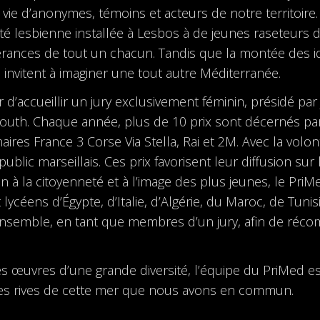
e vie d’anonymes, témoins et acteurs de notre territoir
lesbienne installée à Lesbos à de jeunes raseteurs d’
érances de tout un chacun. Tandis que la montée des idé
 invitent à imaginer une tout autre Méditerranée.
ir d’accueillir un jury exclusivement féminin, présidé par
outh. Chaque année, plus de 10 prix sont décernés parmi
naires France 3 Corse Via Stella, Rai et 2M. Avec la vol
blic marseillais. Ces prix favorisent leur diffusion sur
 à la citoyenneté et à l’image des plus jeunes, le PriM
lycéens d’Égypte, d’Italie, d’Algérie, du Maroc, de Tuni
ensemble, en tant que membres d’un jury, afin de réco
s œuvres d’une grande diversité, l’équipe du PriMed e
 les rives de cette mer que nous avons en commun.