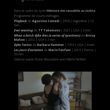
Dans le cadre du cycle
Mémoire des sexualités au cinéma
Programme de courts métrages
Playback
de
Agustina Comedi
| 2018 | Argentine | 13
min
Ever wanting
de
TT Takemoto
| 2021 | USA | 6 min
When a butch dyke dies
(a series of questions)
de
Krissy
Mahan
| 2012 | USA | 2 min
Dyke Tactics
de
Barbara Hammer
| 1974 | USA | 4 min
Les jours d’automne
de
Mario Fanfani
| 2013 | France |
20 min
Séance suivie d’une discussion avec Mario Fanfani