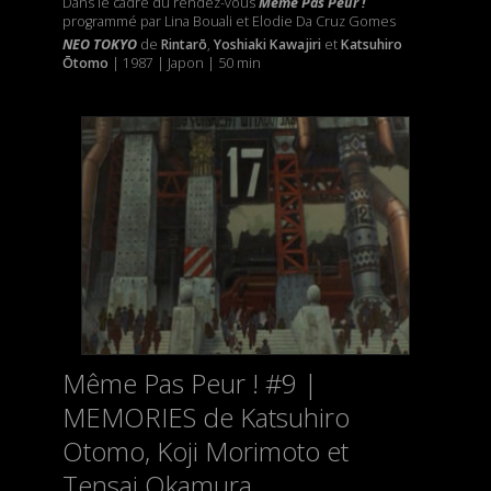
Dans le cadre du rendez-vous
Même Pas Peur !
programmé par Lina Bouali et Elodie Da Cruz Gomes
NEO TOKYO
de
Rintarō
,
Yoshiaki Kawajiri
et
Katsuhiro
Ōtomo
| 1987 | Japon | 50 min
Même Pas Peur ! #9 |
MEMORIES de Katsuhiro
Otomo, Koji Morimoto et
Tensai Okamura