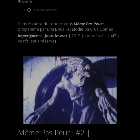
Planifié
Ouvrir dans l’application
Dans le cadre du rendez-vous
Même Pas Peur !
programmé par Lina Bouali et Elodie Da Cruz Gomes
Impetigore
de
Joko Anwar
| 2019 | Indonésie | 1h47 |
Vostfr [sous réserve]
Même Pas Peur ! #2 |