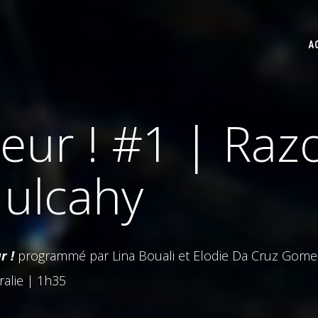
A
ur ! #1 | Raz
Mulcahy
r !
programmé par Lina Bouali et Elodie Da Cruz Gome
ralie | 1h35