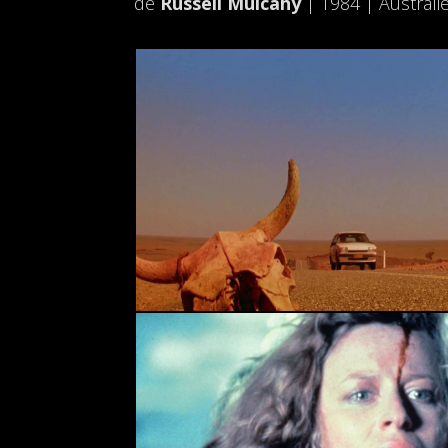
de
Russell Mulcahy
| 1984 | Australi