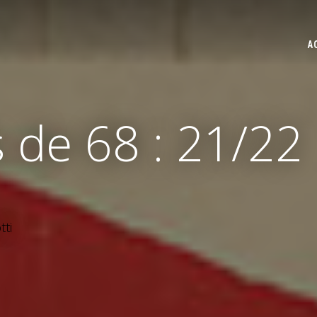
A
s de 68 : 21/22
ti