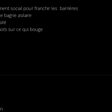
ment social pour franchir les barrières
le bagne asilaire
sité
mots sur ce qui bouge
 enseignante
in