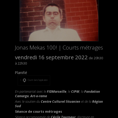
Jonas Mekas 100! | Courts métrages
vendredi 16 septembre 2022
20h30
22h30
Planifié
Ouvrir dans l’application
En partenariat avec le
FIDMarseille
, le
CIPM
, la
Fondation
Camargo
,
Art-o-rama
Avec le soutien du
Centre Culturel lituanien
et de la
Région
Sud
Séance de courts métrages
Séance accompagnée de
Cécile Tourneur
, docteure en