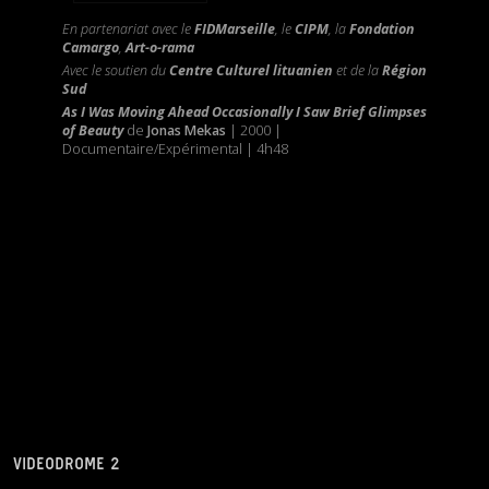
En partenariat avec le
FIDMarseille
, le
CIPM
, la
Fondation
Camargo
,
Art-o-rama
Avec le soutien du
Centre Culturel lituanien
et de la
Région
Sud
As I Was Moving Ahead Occasionally I Saw Brief Glimpses
of Beauty
de
Jonas Mekas
| 2000 |
Documentaire/Expérimental | 4h48
VIDEODROME 2