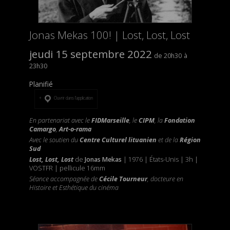
Jonas Mekas 100! | Lost, Lost, Lost
jeudi 15 septembre 2022
20h30
23h30
Planifié
Ouvrir dans l’application
En partenariat avec le
FIDMarseille
, le
CIPM
, la
Fondation
Camargo
,
Art-o-rama
Avec le soutien du
Centre Culturel lituanien
et de la
Région
Sud
Lost, Lost, Lost
de
Jonas Mekas
| 1976 | États-Unis | 3h |
VOSTFR | pellicule 16mm
Séance accompagnée de
Cécile Tourneur
, docteure en
Histoire et Esthétique du cinéma