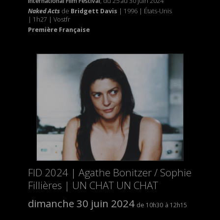
International Film Festival
, du 25 au 30 juin 2024
Naked Acts
de
Bridgett Davis
| 1996 | États-Unis
| 1h27 | Vostfr
Première Française
FID 2024 | Agathe Bonitzer / Sophie
Fillières | UN CHAT UN CHAT
dimanche 30 juin 2024
10h30
12h15