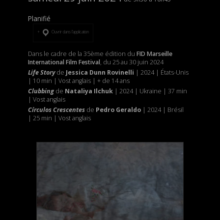
Planifié
Ouvrir dans l’application
Dans le cadre de la 35ème édition du
FID Marseille
International Film Festival
, du 25 au 30 juin 2024
Life Story
de
Jessica Dunn Rovinelli
| 2024 | États-Unis
| 10 min | Vost anglais | + de 14 ans
Clubbing
de
Nataliya Ilchuk
| 2024 | Ukraine | 37 min
| Vost anglais
Círculos Crescentes
de
Pedro Geraldo
| 2024 | Brésil
| 25 min | Vost anglais