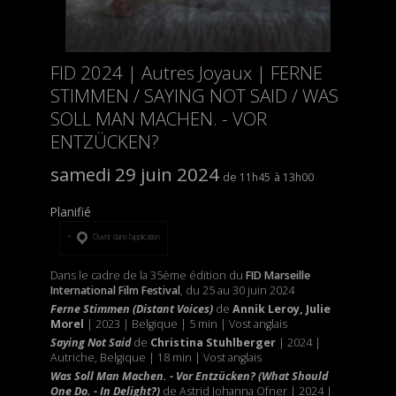
FID 2024 | Autres Joyaux | FERNE
STIMMEN / SAYING NOT SAID / WAS
SOLL MAN MACHEN. - VOR
ENTZÜCKEN?
samedi 29 juin 2024
11h45
13h00
Planifié
Ouvrir dans l’application
Dans le cadre de la 35ème édition du
FID Marseille
International Film Festival
, du 25 au 30 juin 2024
Ferne Stimmen (Distant Voices)
de
Annik Leroy, Julie
Morel
| 2023 | Belgique | 5 min | Vost anglais
Saying Not Said
de
Christina Stuhlberger
| 2024 |
Autriche, Belgique | 18 min | Vost anglais
Was Soll Man Machen. - Vor Entzücken? (What Should
One Do. - In Delight?)
de Astrid Johanna Ofner | 2024 |