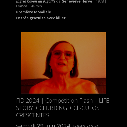
Ingrid Caven au Pigall’s
de
Geneviève Hervé
| 1978 |
France | 46 min
Première Mondiale
Entrée gratuite avec billet
FID 2024 | Compétition Flash | LIFE
STORY + CLUBBING + CÍRCULOS
CRESCENTES
samedi 29 juin 2024
9h30
10h45