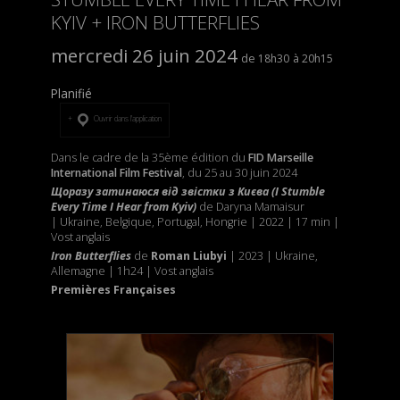
KYIV + IRON BUTTERFLIES
mercredi 26 juin 2024
18h30
20h15
Planifié
Ouvrir dans l’application
Dans le cadre de la 35ème édition du
FID Marseille
International Film Festival
, du 25 au 30 juin 2024
Щоразу затинаюся від звістки з Києва (I Stumble
Every Time I Hear from Kyiv)
de Daryna Mamaisur
| Ukraine, Belgique, Portugal, Hongrie | 2022 | 17 min |
Vost anglais
Iron Butterflies
de
Roman Liubyi
| 2023 | Ukraine,
Allemagne | 1h24 | Vost anglais
Premières Françaises