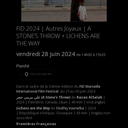
FID 2024 | Autres Joyaux | A
STONE’S THROW + LICHENS ARE
THE WAY
vendredi 28 juin 2024
14h00
15h25
Planifié
Ouvrir dans l’application
Dans le cadre de la 35ème édition du
FID Marseille
International Film Festival
, du 25 au 30 juin 2024
حجر
مرمى
على
(A Stone’s Throw)
de
Razan AlSalah
|
2024 | Palestine, Canada, Liban | 40 min | Vost anglais
Lichens are the Way
de
Ondřej Vavrečka
| 2024
| République tchèque, Slovaquie | 43 min | Anglais non
sous-titré
Premières Françaises