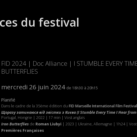
ces du festival
FID 2024 | Doc Alliance | I STUMBLE EVERY TIM
BUTTERFLIES
mercredi 26 juin 2024
18h30
20h15
Planifié
Dans le cadre de la 35ème édition du
FID Marseille International Film Festival
Щоразу затинаюся від звістки з Києва (I Stumble Every Time I Hear from 
Portugal, Hongrie | 2022 | 17 min | Vost anglais
Iron Butterflies
de
Roman Liubyi
| 2023 | Ukraine, Allemagne | 1h24 | Vost 
Premières Françaises