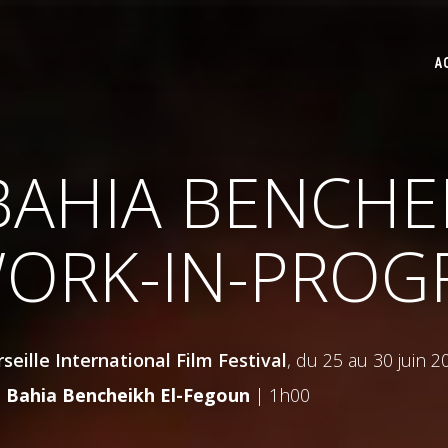
A
 BAHIA BENCHE
WORK-IN-PROG
seille International Film Festival
, du 25 au 30 juin 2
c
Bahia
Bencheikh El-Fegoun
| 1h00