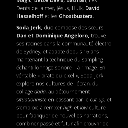
Magic
,
Bette Davis, Batman
, Les
Dents de la mer, Jésus, Hulk,
David
Hasselhoff
et les
Ghostbusters.
Soda_Jerk,
duo composé des sœurs
Dan et Dominique Angeloro,
trouve
ses racines dans la communauté électro
de Sydney, et adapte depuis 16 ans
maintenant la technique du sampling –
échantillonnage sonore – à l’image. En
véritable « pirate du pixel », Soda_Jerk
explore nos cultures de l’écran, du
collage
dada
, au détournement
s
ituationniste
en passant par le
cut-up
, et
s’emploie à remixer
high
et
low
culture
pour fabriquer de nouvelles narrations,
combiner passé et futur afin d’ouvrir de