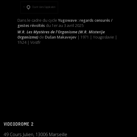
Ouvrir dans l’application
Dans le cadre du cycle
Yugowave : regards censurés /
gestes révoltés
du 1er au 3 avril 2025
W.R. Les Mystères de l'Organisme (W.R. Misterije
Organizma)
de
Dušan Makavejev
| 1971 | Yougoslavie |
1h24 | Vostfr
VIDEODROME 2
49 Cours Julien, 13006 Marseille