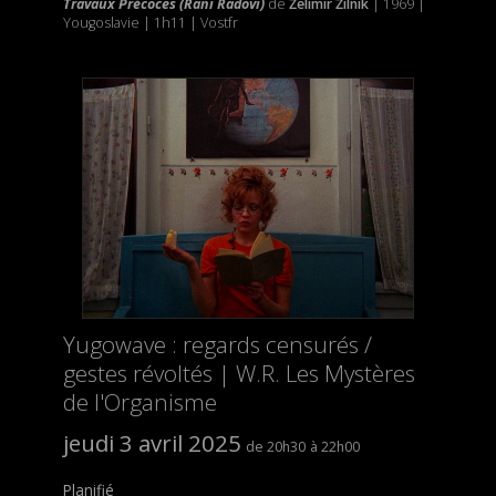
Travaux Précoces (Rani Radovi)
de
Želimir Žilnik
| 1969 |
Yougoslavie | 1h11 | Vostfr
Yugowave : regards censurés /
gestes révoltés | W.R. Les Mystères
de l'Organisme
jeudi 3 avril 2025
20h30
22h00
Planifié