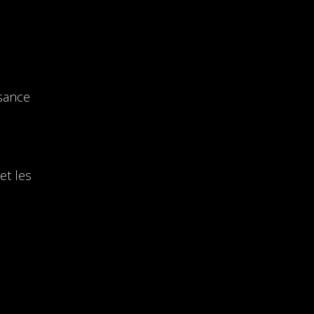
s
ssance
et les