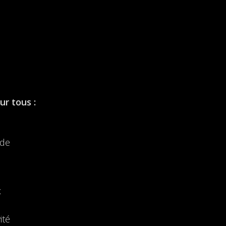
ur tous :
 de
x
ité