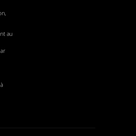
on,
ent au
par
 à