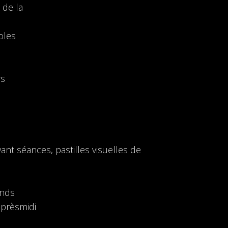
 de la
oles
rs
ant séances, pastilles visuelles de
onds
aprèsmidi