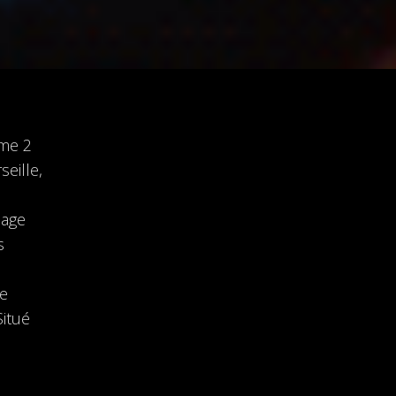
ome 2
seille,
mage
s
de
Situé
t