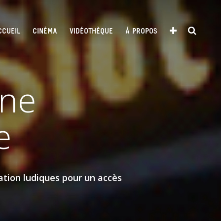
CCUEIL
CINÉMA
VIDÉOTHÈQUE
À PROPOS
une
e
ation ludiques pour un accès