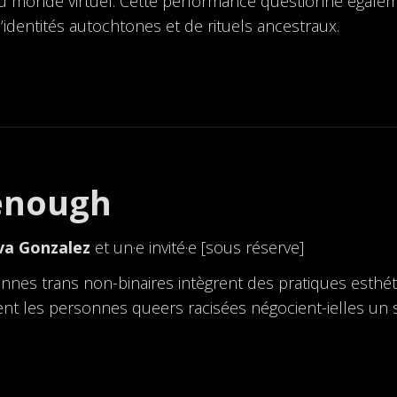
au monde virtuel. Cette performance questionne égalem
d’identités autochtones et de rituels ancestraux.
 enough
lva Gonzalez
et un·e invité·e [sous réserve]
onnes trans non-binaires intègrent des pratiques esthét
nt les personnes queers racisées négocient-ielles un 