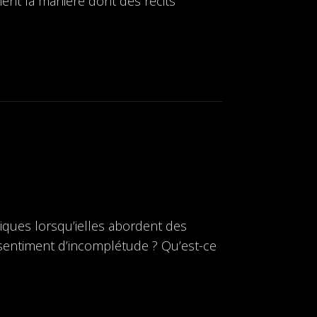
ent la manière dont des récits
iques lorsqu’ielles abordent des
sentiment d’incomplétude ? Qu’est-ce