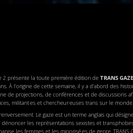
 2 présente la toute première édition de
TRANS GAZ
ans. À l’origine de cette semaine, il y a d’abord des hist
ine de projections, de conférences et de discussions afi
r·ices, militant·es et chercheur·euses trans sur le monde
renversement. Le gaze est un terme anglais qui désigne 
ur dénoncer les représentations sexistes et transphobes
manise les femmes et les minorisé.es de genre. TRANS 