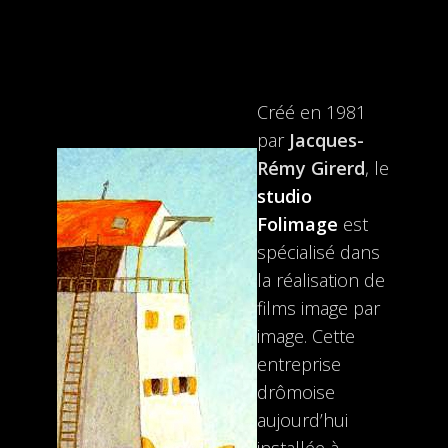
Créé en 1981
par
Jacques-
Rémy Girerd
, le
studio
Folimage
est
spécialisé dans
la réalisation de
films image par
image. Cette
entreprise
drômoise
aujourd’hui