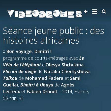
Séance jeune public : des
histoires africaines
:: Bon voyage, Dimitri !
programme de courts-métrages avec
Le
Vélo de l’éléphant
d’
Olesya Shchukina
,
Flocon de neige
de
Natalia Chernysheva
,
Tulkou
de
Mohamed Fadera
et
Sami
Guellaï
,
Dimitri à Ubuyu
de
Agnès
Lecreux
et
Fabien Drouet
– 2014, France,
55 min, VF