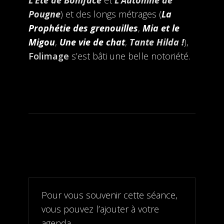
L’Été de Boniface
et
L’Automne de
Pougne
) et des longs métrages (
La
Prophétie des grenouilles
,
Mia et le
Migou
,
Une vie de chat
,
Tante Hilda !
),
Folimage
s’est bâti une belle notoriété.
Pour vous souvenir cette séance,
vous pouvez l’ajouter à votre
agenda