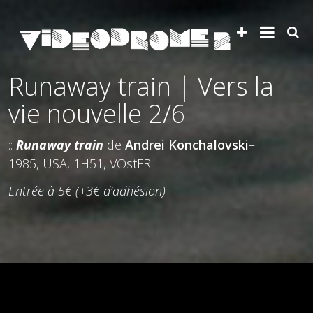
Runaway train | Vers la
vie nouvelle 2/6
::
Runaway train
de
Andrei Konchalovski
–
1985, USA, 1H51, VOstFR
Entrée à 5€ (+3€ d’adhésion)