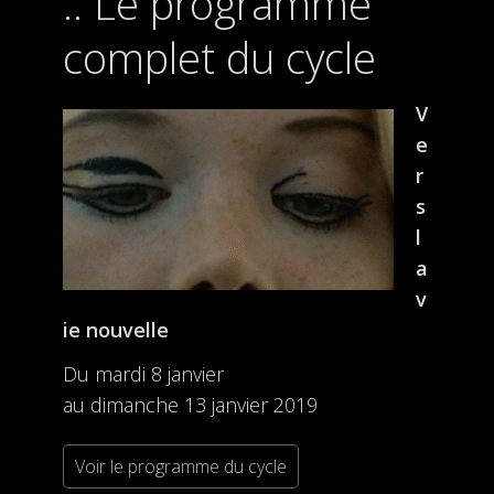
Le programme
complet du cycle
V
e
r
s
l
a
v
ie nouvelle
Du mardi 8 janvier
au dimanche 13 janvier 2019
Voir le programme du cycle