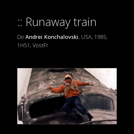
Runaway train
De
Andrei Konchalovski
, USA, 1985,
1H51, VostFr