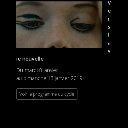
V
e
r
s
l
a
v
ie nouvelle
Du mardi 8 janvier
au dimanche 13 janvier 2019
Voir le programme du cycle