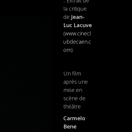
:: Extrait de
la critique
de
Jean-
Luc Lacuve
(
www.cinecl
ubdecaen.c
om
)
Un film
après une
mise en
scène de
théâtre
Carmelo
Bene