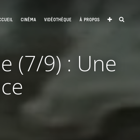
CCUEIL
CINÉMA
VIDÉOTHÈQUE
À PROPOS
 (7/9) : Une
nce