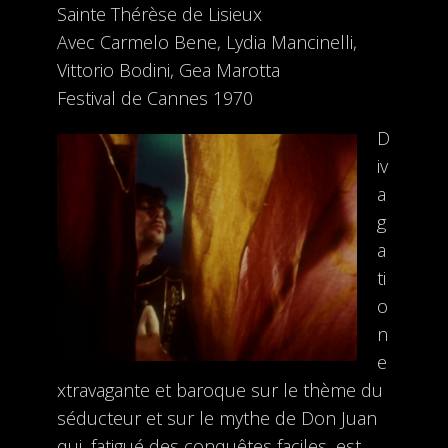
Sainte Thérèse de Lisieux
Avec Carmelo Bene, Lydia Mancinelli,
Vittorio Bodini, Gea Marotta
Festival de Cannes 1970
D
iv
a
g
a
ti
o
n
e
xtravagante et baroque sur le thème du
séducteur et sur le mythe de Don Juan
qui, fatigué des conquêtes faciles, est