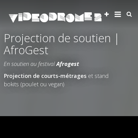
Projection de soutien |
AfroGest
En soutien au festival
Afrogest
Projection de courts-métrages
et stand
bokits (poulet ou vegan)