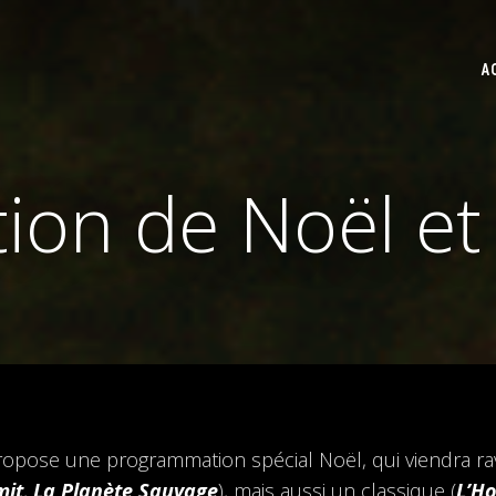
A
on de Noël et 
opose une programmation spécial Noël, qui viendra rav
mit
,
La Planète Sauvage
), mais aussi un classique (
L’H