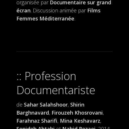
organisée par
Documentaire sur grand
écran
. Discussion animée par
Films
Femmes Méditerranée
.
Profession
Documentariste
de
Sahar Salahshoor
,
Shirin
Barghnavard
,
Firouzeh Khosrovani
,
Farahnaz Sharifi
,
Mina Keshavarz
,
Sepideh Abtahi
et
Nahid Rezaei
, 2014,