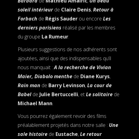
Barbara
de
Mathieu Amalric
,
Un beau
soleil intérieur
de
Claire Denis
,
Retour à
Forbach
de
Régis Sauder
ou encore
Les
derniers parisiens
réalisé par les membres
du groupe
La Rumeur
.
Plusieurs suggestions de nos adhérents sont
ajoutées, ainsi que des indispensables qu’il
nous manquait :
A la recherche de Vivian
Maier,
Diabolo menthe
de
Diane Kurys
,
Rain man
de
Barry Levinson
,
La cour de
Babel
de
Julie Bertuccelli
, et
Le solitaire
de
Michael Mann
.
Vous pourrez également revoir des films
préalablement projetés dans notre salle :
Une
sale histoire
de
Eustache
,
Le retour