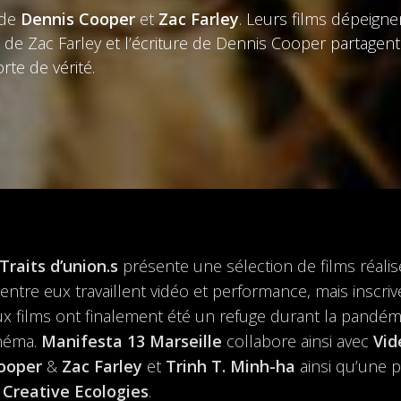
 de
Dennis Cooper
et
Zac Farley
. Leurs films dépeign
t de Zac Farley et l’écriture de Dennis Cooper partagen
rte de vérité.
Traits d’union.s
présente une sélection de films réali
ntre eux travaillent vidéo et performance, mais inscriv
eux films ont finalement été un refuge durant la pandém
inéma.
Manifesta 13 Marseille
collabore ainsi avec
Vid
ooper
&
Zac Farley
et
Trinh T. Minh-ha
ainsi qu’une
 Creative Ecologies
.