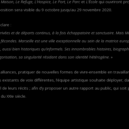
Maison, Le Refuge, L’Hospice, Le Port, Le Parc
et
L’École
qui ouvriront pro
exposition sera visible du 9 octobre jusqu’au 29 novembre 2020.
clare :
rrivées et de départs continus, à la fois échappatoire et sanctuaire. Mais Ma
écondes. Marseille est une ville exceptionnelle au sein de la matrice europ
 aussi bien historiques qu’informels. Ses innombrables histoires, biograp
égorisation, sa singularité résidant dans son identité hétérogène.
»
liances, pratiquer de nouvelles formes de vivre-ensemble en travaillant
existants de voix différentes, l’équipe artistique souhaite déployer, da
il de leurs récits ; afin d’y proposer un autre rapport au public, qui soi
du XXIe siècle.