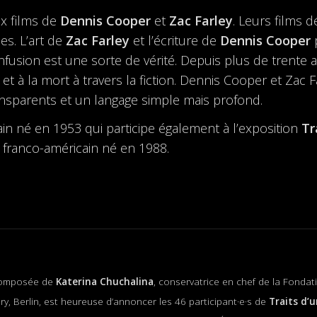
x films de
Dennis Cooper
et
Zac Farley
. Leurs films 
es. L’art de
Zac Farley
et l’écriture de
Dennis Cooper
p
onfusion est une sorte de vérité. Depuis plus de trente 
et à la mort à travers la fiction. Dennis Cooper et Zac 
ansparents et un langage simple mais profond.
ain né en 1953 qui participe également à l’exposition
Tr
e franco-américain né en 1988.
composée de
Katerina Chuchalina
, conservatrice en chef de la Fonda
llery, Berlin, est heureuse d’annoncer les 46 participant·e·s de
Traits d’u