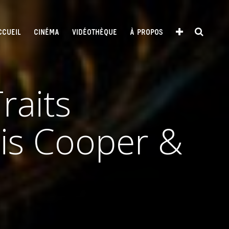
CCUEIL
CINÉMA
VIDÉOTHÈQUE
À PROPOS
raits
nis Cooper &