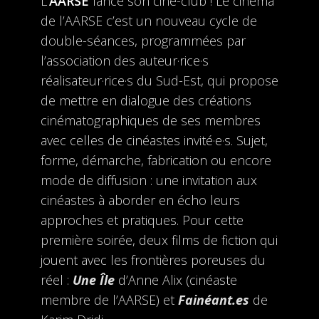
L’
AARSE
lance son ciné-club ! Le cinéma
de l’AARSE c’est un nouveau cycle de
double-séances, programmées par
l’association des auteur·rice·s
réalisateur·rice·s du Sud-Est, qui propose
de mettre en dialogue des créations
cinématographiques de ses membres
avec celles de cinéastes invité·e·s. Sujet,
forme, démarche, fabrication ou encore
mode de diffusion : une invitation aux
cinéastes à aborder en écho leurs
approches et pratiques. Pour cette
première soirée, deux films de fiction qui
jouent avec les frontières poreuses du
réel :
Une Île
d’Anne Alix (cinéaste
membre de l’AARSE) et
Fainéant.es
de