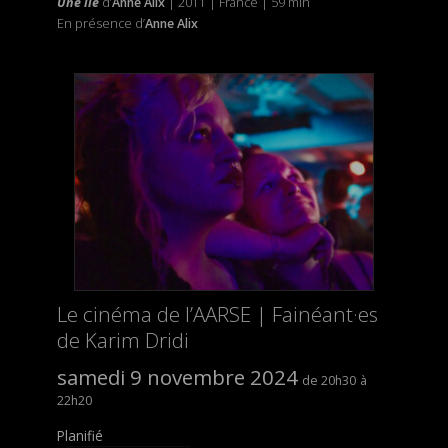
Une île
d’
Anne Alix
| 2011 | France | 59 min
En présence d’
Anne Alix
Le cinéma de l’AARSE | Fainéant·es
de Karim Dridi
samedi 9 novembre 2024
20h30
22h20
Planifié