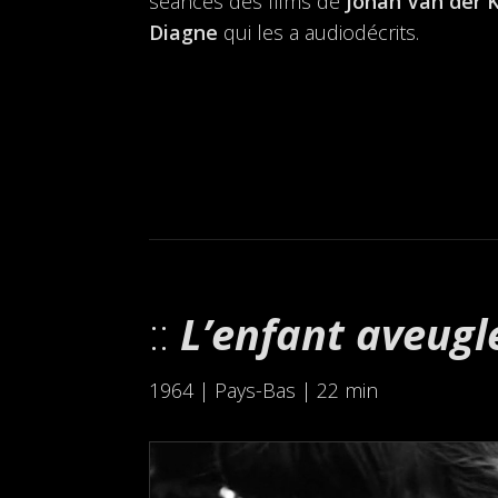
séances des films de
Johan Van der 
Diagne
qui les a audiodécrits.
L’enfant aveug
1964 | Pays-Bas | 22 min