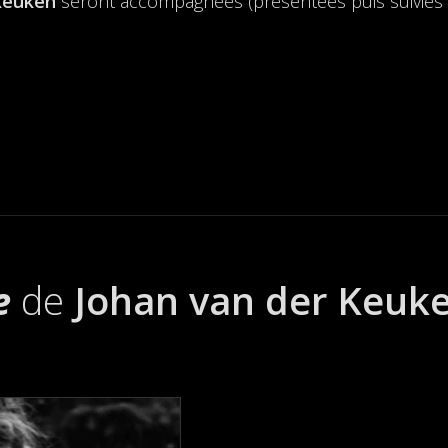
Keuken
seront accompagnées (présentées puis suivies 
le
de
Johan van der Keuk