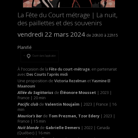
La Fête du Court métrage | La nuit,
des paillettes et des souvenirs
vendredi 22 mars 2024
20h30
22h15
Planifié
Ouvrir dans l’application
À l'occasion de la
Fête du court-métrage
, en partenariat
avec
Des Courts l'après midi
Une proposition de
Victoria Rezelman
et
Yasmine El
Maanouni
Allée du Sagittarius
de
Éléonore Mousset
| 2023 |
France | 20 min
Pacific club
de
Valentin Noujaïm
| 2023 | France | 16
min
Maurice’s bar
de
Tom Prezman, Tzor Edery
| 2023 |
France | 15 min
Nuit blonde
de
Gabrielle Demers
| 2022 | Canada
(Québec) | 16 min