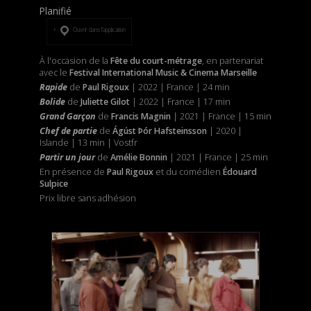
Planifié
Ouvrir dans l’application
À l'occasion de la
Fête du court-métrage
, en partenariat
avec
le
Festival International Music & Cinema Marseille
Rapide
de
Paul Rigoux
| 2022 | France | 24 min
Bolide
de
Juliette Gilot
| 2022 | France | 17 min
Grand Garçon
de
Francis Magnin
| 2021 | France | 15 min
Chef de partie
de
Ágúst Þór Hafsteinsson
| 2020 |
Islande | 13 min | Vostfr
Partir un jour
de
Amélie Bonnin
| 2021 | France | 25 min
En présence de
Paul Rigoux
et du comédien
Édouard
Sulpice
Prix libre sans adhésion