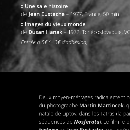
:: Une sale histoire
de
Jean Eustache
– 1977, France, 50 min
:: Images du vieux monde
de
Dusan Hanak
– 1972, Tchécoslovaquie, V
Entrée à 5€ (+ 3€ d’adhésion)
Deux moyen-métrages radicalement op
du photographe
Martin Martincek
, 
natale de Liptov, dans les Tatras (la p
séquences de
Nosferatu
). Le film l
histoire
de
Jean Eustache
, restaurée