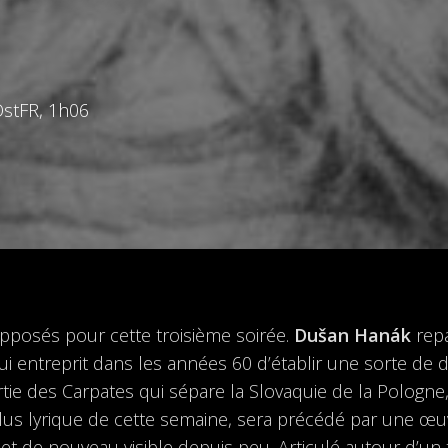
OstFR, 1h06
posés pour cette troisième soirée.
Dušan Hanák
repa
qui entreprit dans les années 60 d’établir une sorte de d
artie des Carpates qui sépare la Slovaquie de la Pologne
e plus lyrique de cette semaine, sera précédé par une 
 et de nouveau visible depuis peu. Articulé autour d’un