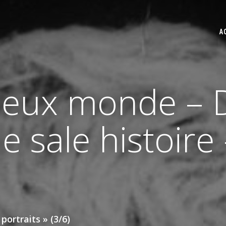
A
vieux monde – 
 sale histoire 
portraits » (3/6)